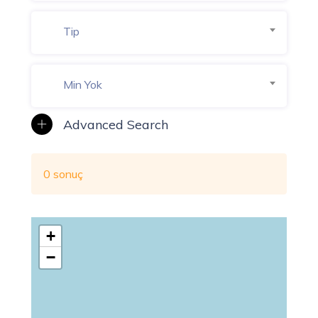
Tip
Min Yok
0 sonuç
+
−