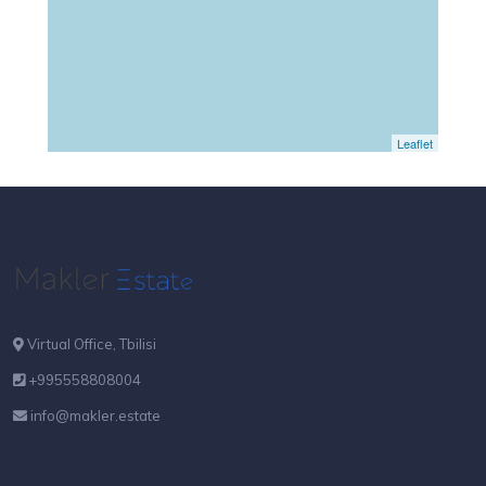
Leaflet
Virtual Office, Tbilisi
+995558808004
info@makler.estate