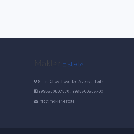
83 Ilia Chavchavadze Avenue, Tbilisi
+995500507570 , +995500505700
info@makler.estate