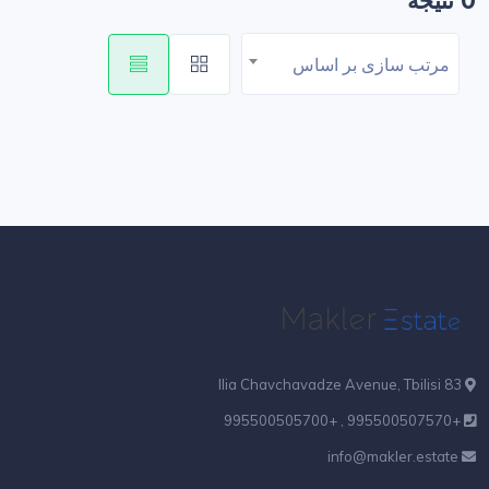
0 نتیجه
مرتب سازی بر اساس
83 Ilia Chavchavadze Avenue, Tbilisi
+995500507570 , +995500505700
info@makler.estate