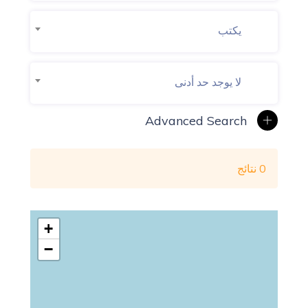
يكتب
لا يوجد حد أدنى
0 نتائج
+
−