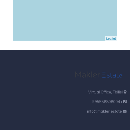
Leaflet
Virtual Office, Tbilisi
+995558808004
info@makler.estate